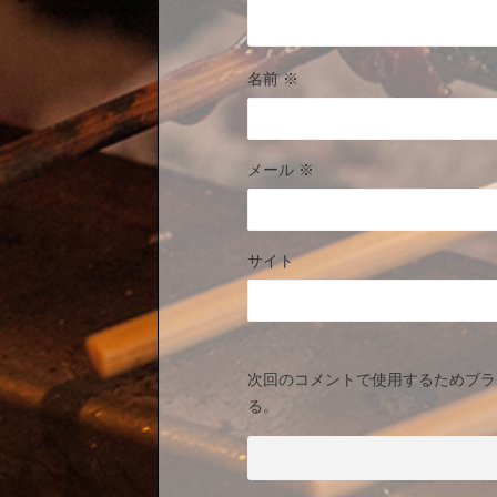
名前
※
メール
※
サイト
次回のコメントで使用するためブラ
る。