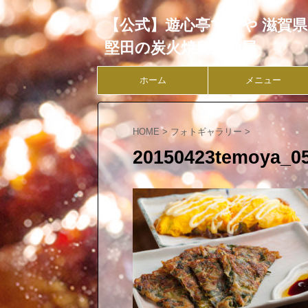
【公式】遊心亭てもや 滋賀
堅田の炭火焼鳥居酒屋
ホーム
メニュー
HOME
>
フォトギャラリー
>
20150423temoya_0