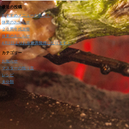
最近の投稿
おすすめメニューが色々！
休業のお知らせ
２０周年感謝祭
休業のおしらせ
4月1日よりお座敷席禁煙になります！
カテゴリー
お知らせ
マスターの独り言
レシピ
未分類